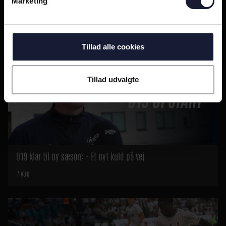
Marketing
SENESTE VIDEOER
Se alle
Tillad alle cookies
Tillad udvalgte
U19 klar til ny sæson: - Et nyt kuld på vej
7 Aug