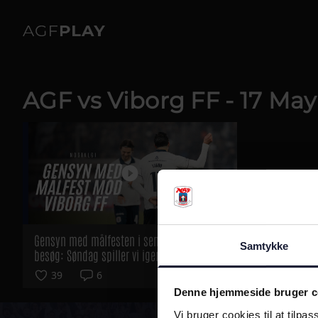
AGF vs Viborg FF - 17 May
Gensyn med målfesten i seneste Viborg-
Samtykke
besøg: Søndag spiller vi igen
39
6
Denne hjemmeside bruger c
Vi bruger cookies til at tilpas