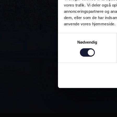
vores trafik. Vi deler også o
annonceringspartnere og anal
dem, eller som de har indsaml
anvende vores hjemmeside.
ALTI
Samtykkevalg
Nødvendig
DEN OFFICI