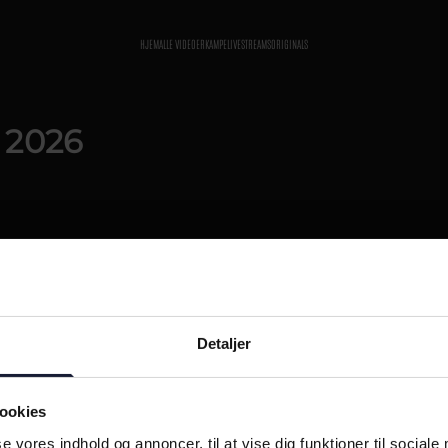
HJEM
ALLE VIDEOER
KAMPE
LIVESTREAMS
ORIGINALS
 2026
Detaljer
ookies
se vores indhold og annoncer, til at vise dig funktioner til sociale