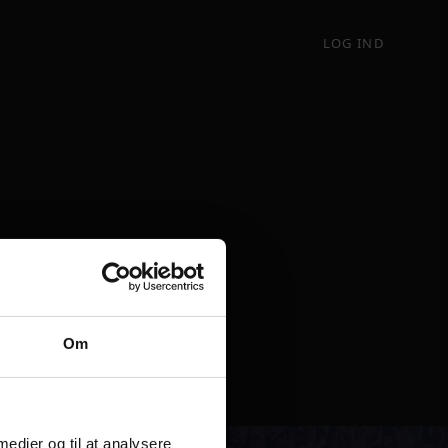
LOG IND
Om
 medier og til at analysere