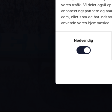
vores trafik. Vi deler også o
annonceringspartnere og anal
dem, eller som de har indsaml
anvende vores hjemmeside.
ALTI
Samtykkevalg
Nødvendig
DEN OFFICI