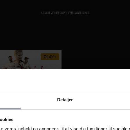
HJEM
ALLE VIDEOER
KAMPE
LIVESTREAMS
ORIGINALS
PLAY+
isk Kamp (1) Tøfting og Vilstrup
Detaljer
på pokalfinalen i 1996
ookies
se vores indhold og annoncer, til at vise dig funktioner til sociale