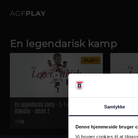
En legendarisk kamp
PLAY+
En Legendarisk kamp - 5-1 kampen mod
En Legendar
Samtykke
Brøndby - Afsnit 2
ser tilbage 
17 Sep
27 Apr
Denne hjemmeside bruger c
Vi bruger cookies til at tilpas