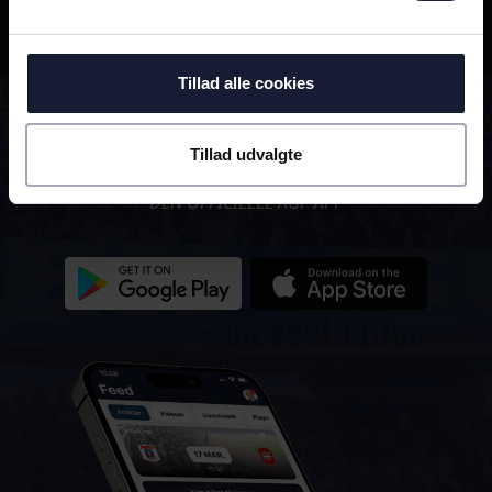
17 Apr
Tillad alle cookies
ALTID MED!
Tillad udvalgte
DEN OFFICIELLE AGF-APP