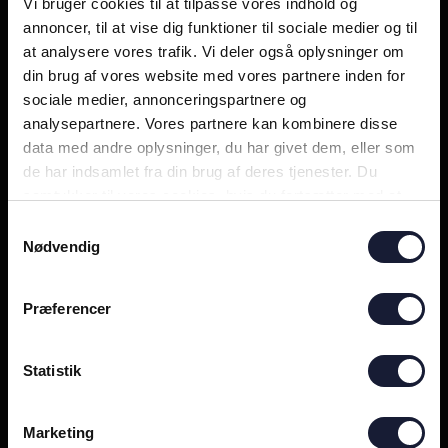
Vi bruger cookies til at tilpasse vores indhold og
annoncer, til at vise dig funktioner til sociale medier og til
PLAY+
at analysere vores trafik. Vi deler også oplysninger om
din brug af vores website med vores partnere inden for
sociale medier, annonceringspartnere og
analysepartnere. Vores partnere kan kombinere disse
data med andre oplysninger, du har givet dem, eller som
de har indsamlet fra din brug af deres tjenester. Du
BYEN - med Nicolai Poulsen
samtykker til vores cookies, hvis du fortsætter med at
anvende vores hjemmeside.
11 Maj
Samtykkevalg
Nødvendig
PLAY+
Præferencer
Statistik
Marketing
BYEN - Felix Beijmo