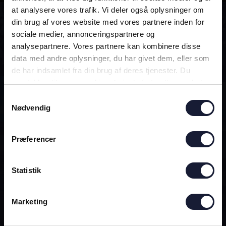
at analysere vores trafik. Vi deler også oplysninger om
din brug af vores website med vores partnere inden for
ALTID MED!
sociale medier, annonceringspartnere og
analysepartnere. Vores partnere kan kombinere disse
data med andre oplysninger, du har givet dem, eller som
DEN OFFICIELLE AGF-APP
de har indsamlet fra din brug af deres tjenester. Du
samtykker til vores cookies, hvis du fortsætter med at
anvende vores hjemmeside.
Samtykkevalg
Nødvendig
Præferencer
Statistik
Marketing