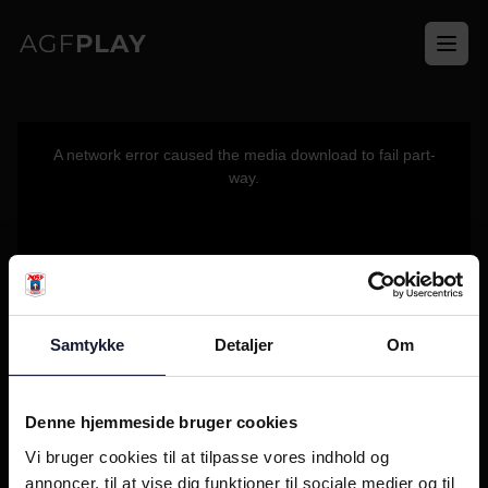
Ope
This
is
a
A network error caused the media download to fail part-
modal
window.
way.
Samtykke
Detaljer
Om
Denne hjemmeside bruger cookies
Vi bruger cookies til at tilpasse vores indhold og
annoncer, til at vise dig funktioner til sociale medier og til