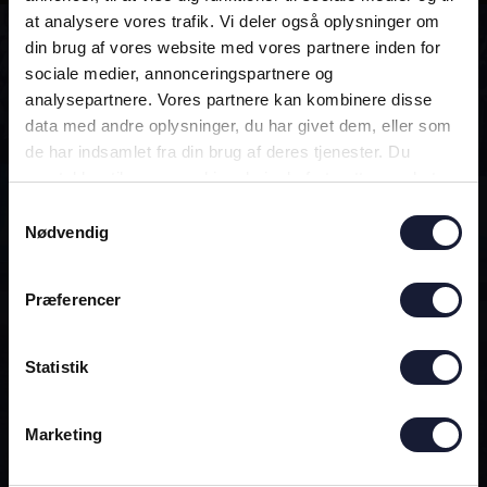
at analysere vores trafik. Vi deler også oplysninger om
din brug af vores website med vores partnere inden for
ALTID MED!
sociale medier, annonceringspartnere og
analysepartnere. Vores partnere kan kombinere disse
data med andre oplysninger, du har givet dem, eller som
DEN OFFICIELLE AGF-APP
de har indsamlet fra din brug af deres tjenester. Du
samtykker til vores cookies, hvis du fortsætter med at
anvende vores hjemmeside.
Samtykkevalg
Nødvendig
Præferencer
Statistik
Marketing