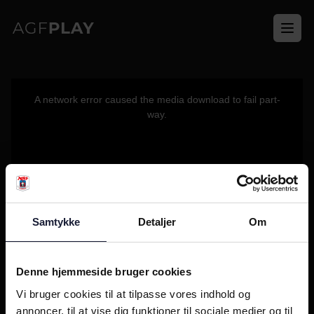
Ope
This
is
a
A network error caused the media download to fail part-
modal
window.
way.
Samtykke
Detaljer
Om
Denne hjemmeside bruger cookies
Vi bruger cookies til at tilpasse vores indhold og
annoncer, til at vise dig funktioner til sociale medier og til