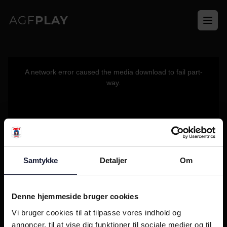
Ope
This
is
a
A network error caused the media download to fail part-
modal
window.
way.
Samtykke
Detaljer
Om
Denne hjemmeside bruger cookies
Vi bruger cookies til at tilpasse vores indhold og
annoncer, til at vise dig funktioner til sociale medier og til