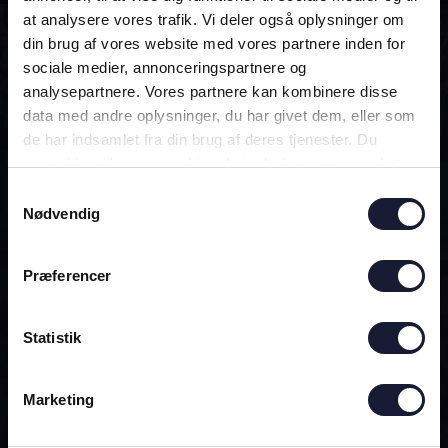
at analysere vores trafik. Vi deler også oplysninger om
din brug af vores website med vores partnere inden for
ALTID MED!
sociale medier, annonceringspartnere og
analysepartnere. Vores partnere kan kombinere disse
data med andre oplysninger, du har givet dem, eller som
DEN OFFICIELLE AGF-APP
de har indsamlet fra din brug af deres tjenester. Du
samtykker til vores cookies, hvis du fortsætter med at
anvende vores hjemmeside.
Samtykkevalg
Nødvendig
Præferencer
Statistik
Marketing