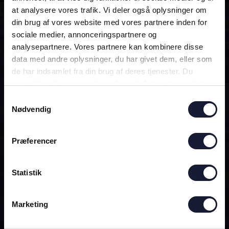
at analysere vores trafik. Vi deler også oplysninger om
din brug af vores website med vores partnere inden for
ALTID MED!
sociale medier, annonceringspartnere og
analysepartnere. Vores partnere kan kombinere disse
data med andre oplysninger, du har givet dem, eller som
DEN OFFICIELLE AGF-APP
de har indsamlet fra din brug af deres tjenester. Du
samtykker til vores cookies, hvis du fortsætter med at
anvende vores hjemmeside.
Samtykkevalg
Nødvendig
Præferencer
Statistik
Marketing