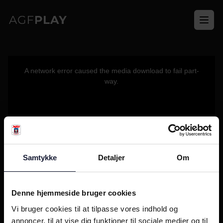
Ope
This
is
a
A network error caused the media download to fail part-
modal
window.
way.
Samtykke
Detaljer
Om
Denne hjemmeside bruger cookies
Vi bruger cookies til at tilpasse vores indhold og
annoncer, til at vise dig funktioner til sociale medier og til