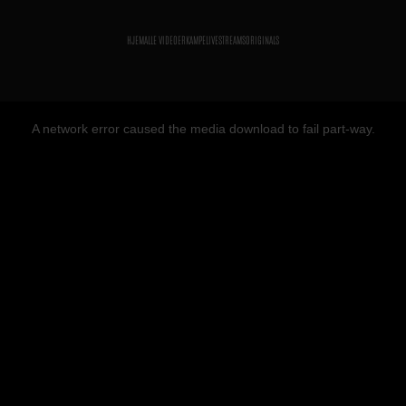
HJEM
ALLE VIDEOER
KAMPE
LIVESTREAMS
ORIGINALS
A network error caused the media download to fail part-way.