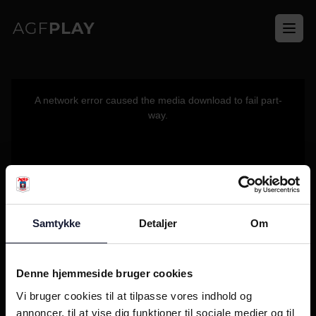
Ope
This
is
a
A network error caused the media download to fail part-
modal
window.
way.
Samtykke
Detaljer
Om
Denne hjemmeside bruger cookies
Vi bruger cookies til at tilpasse vores indhold og
annoncer, til at vise dig funktioner til sociale medier og til