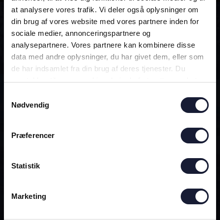
at analysere vores trafik. Vi deler også oplysninger om
din brug af vores website med vores partnere inden for
ALTID MED!
sociale medier, annonceringspartnere og
analysepartnere. Vores partnere kan kombinere disse
data med andre oplysninger, du har givet dem, eller som
DEN OFFICIELLE AGF-APP
de har indsamlet fra din brug af deres tjenester. Du
samtykker til vores cookies, hvis du fortsætter med at
anvende vores hjemmeside.
Samtykkevalg
Nødvendig
Præferencer
Statistik
Marketing