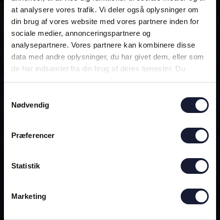
at analysere vores trafik. Vi deler også oplysninger om
din brug af vores website med vores partnere inden for
ALTID MED!
sociale medier, annonceringspartnere og
analysepartnere. Vores partnere kan kombinere disse
data med andre oplysninger, du har givet dem, eller som
DEN OFFICIELLE AGF-APP
de har indsamlet fra din brug af deres tjenester. Du
samtykker til vores cookies, hvis du fortsætter med at
anvende vores hjemmeside.
Samtykkevalg
Nødvendig
Præferencer
Statistik
Marketing