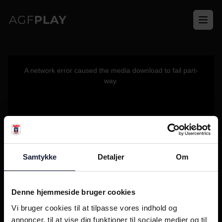
Ope
This
is
a
A network error caused the media download to fail part-
modal
window.
way.
Samtykke
Detaljer
Om
Denne hjemmeside bruger cookies
Vi bruger cookies til at tilpasse vores indhold og
annoncer, til at vise dig funktioner til sociale medier og til