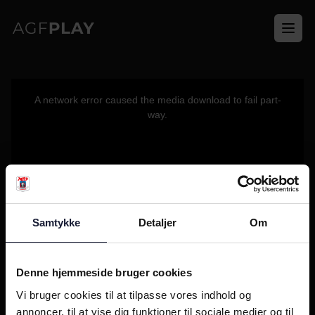
Ope
This
is
a
A network error caused the media download to fail part-
modal
window.
way.
Samtykke
Detaljer
Om
Denne hjemmeside bruger cookies
Vi bruger cookies til at tilpasse vores indhold og
annoncer, til at vise dig funktioner til sociale medier og til