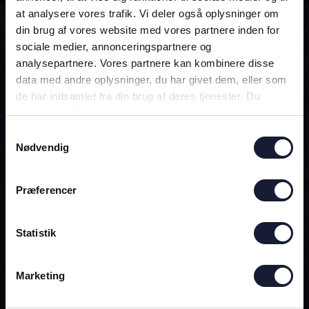
at analysere vores trafik. Vi deler også oplysninger om
din brug af vores website med vores partnere inden for
ALTID MED!
sociale medier, annonceringspartnere og
analysepartnere. Vores partnere kan kombinere disse
data med andre oplysninger, du har givet dem, eller som
DEN OFFICIELLE AGF-APP
de har indsamlet fra din brug af deres tjenester. Du
samtykker til vores cookies, hvis du fortsætter med at
anvende vores hjemmeside.
Samtykkevalg
Nødvendig
Præferencer
Statistik
Marketing