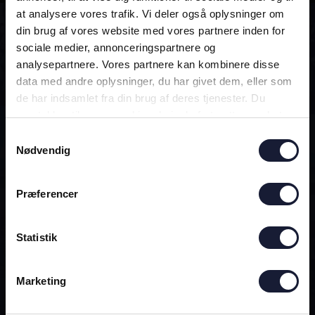
at analysere vores trafik. Vi deler også oplysninger om
din brug af vores website med vores partnere inden for
ALTID MED!
sociale medier, annonceringspartnere og
analysepartnere. Vores partnere kan kombinere disse
data med andre oplysninger, du har givet dem, eller som
DEN OFFICIELLE AGF-APP
de har indsamlet fra din brug af deres tjenester. Du
samtykker til vores cookies, hvis du fortsætter med at
anvende vores hjemmeside.
Samtykkevalg
Nødvendig
Præferencer
Statistik
Marketing