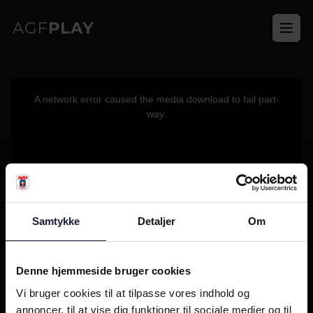
Ope
This
is
a
A network error caused the media download to fail part-
modal
window.
way.
Samtykke
Detaljer
Om
Denne hjemmeside bruger cookies
Vi bruger cookies til at tilpasse vores indhold og
annoncer, til at vise dig funktioner til sociale medier og til