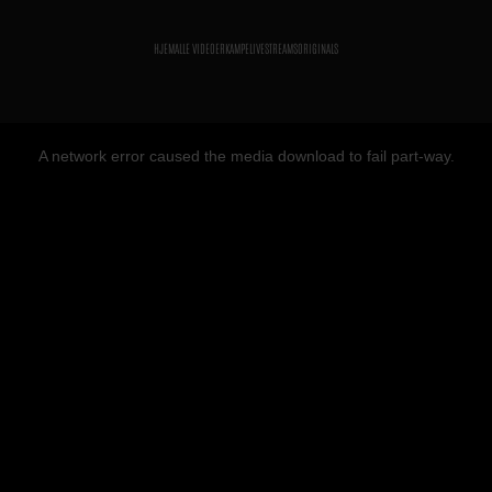
HJEM
ALLE VIDEOER
KAMPE
LIVESTREAMS
ORIGINALS
A network error caused the media download to fail part-way.