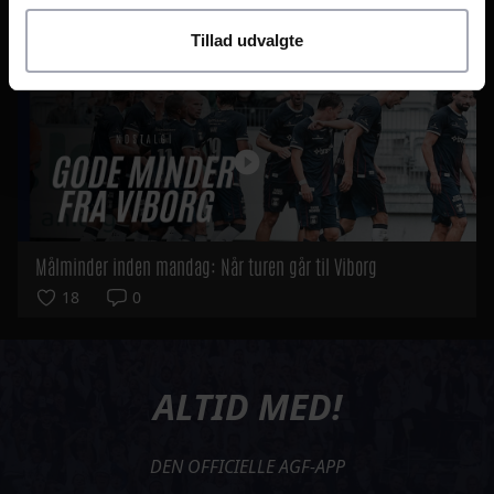
Kevin Yakob klar til VM: Nu glæder jeg mig til mandag
37
6
Tillad udvalgte
Målminder inden mandag: Når turen går til Viborg
18
0
ALTID MED!
DEN OFFICIELLE AGF-APP