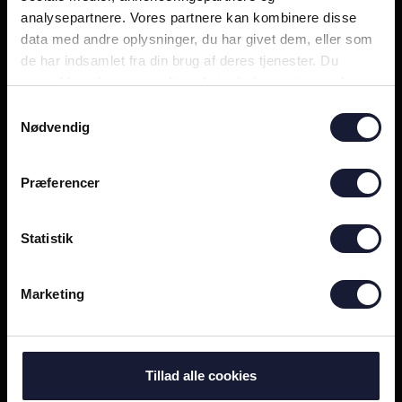
32
23
analysepartnere. Vores partnere kan kombinere disse
data med andre oplysninger, du har givet dem, eller som
de har indsamlet fra din brug af deres tjenester. Du
samtykker til vores cookies, hvis du fortsætter med at
anvende vores hjemmeside.
Samtykkevalg
Nødvendig
Præferencer
Inden mandag: De fyldte away-afsnit betyder meget
29
4
Statistik
Marketing
Tillad alle cookies