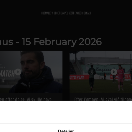
HJEM
ALLE VIDEOER
KAMPE
LIVESTREAMS
ORIGINALS
us - 15 February 2026
n efter deler: Vi skulle have
Efter Kampen: Vi skal slå tilba
nt
kamp
3
25
2
Detaljer