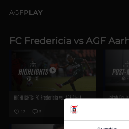
FC Fredericia vs AGF Aarh
HIGHLIGHTS: FC Fredericia vs. AGF (1-1)
Jakob Poulse
haft tre poi
12
5
27