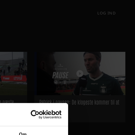
LOG IND
ge næste
Patrick i pausen: De klogeste kommer til at
vinde
11
1
Om