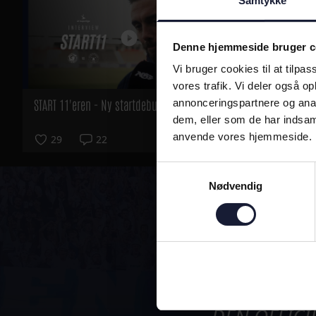
Samtykke
Denne hjemmeside bruger c
Vi bruger cookies til at tilpas
vores trafik. Vi deler også o
START 11'eren - Ny startdebutant
Tilbageblik
annonceringspartnere og anal
FC Frederici
dem, eller som de har indsaml
anvende vores hjemmeside.
29
22
16
Samtykkevalg
Nødvendig
ALTI