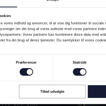
ookies
se vores indhold og annoncer, til at vise dig funktioner til sociale
plysninger om din brug af vores website med vores partnere inden
 på første Superliga-møde med
Arnstad inden Fredericia: Støtt
ysepartnere. Vores partnere kan kombinere disse data med andr
a
udebane betyder rigtig meget
et fra din brug af deres tjenester. Du samtykker til vores cookie
2
28
5
Præferencer
Statistik
D MED!
Tillad udvalgte