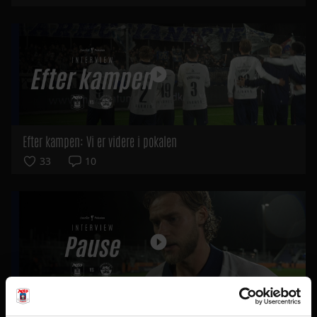
Efter kampen: Vi er videre i pokalen
33
10
Felix i pausen: Vi skal være bedre i 2. halvleg