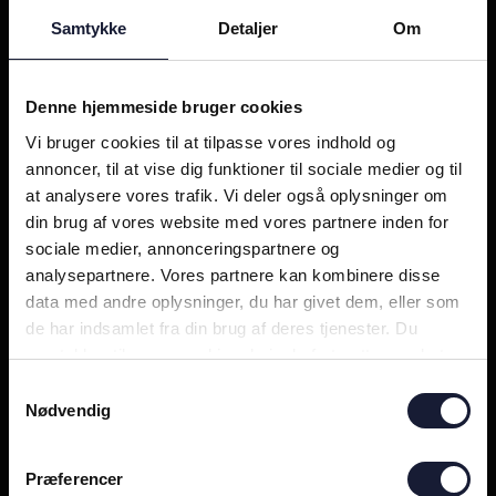
12
1
Samtykke
Detaljer
Om
Denne hjemmeside bruger cookies
Vi bruger cookies til at tilpasse vores indhold og
annoncer, til at vise dig funktioner til sociale medier og til
at analysere vores trafik. Vi deler også oplysninger om
din brug af vores website med vores partnere inden for
START 11'eren - Nu skal vi ud og have en sejr i land
sociale medier, annonceringspartnere og
analysepartnere. Vores partnere kan kombinere disse
33
4
data med andre oplysninger, du har givet dem, eller som
de har indsamlet fra din brug af deres tjenester. Du
samtykker til vores cookies, hvis du fortsætter med at
anvende vores hjemmeside.
Samtykkevalg
Nødvendig
Præferencer