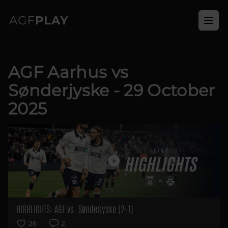
Ope
AGF Aarhus vs
Sønderjyske - 29 October
2025
HIGHLIGHTS: AGF vs. Sønderjyske (2-1)
26
2