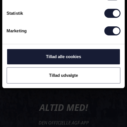
Før pokal: - Vi skal fortsætte i det gode spor
34
18
Statistik
Marketing
Tillad alle cookies
Inden pokalonsdag: Målminder mod Sønderjyske i Aarhus
Tillad udvalgte
15
1
ALTID MED!
DEN OFFICIELLE AGF-APP