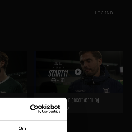
LOG IND
karpere
START 11'eren - En enkelt ændring
30
19
Om