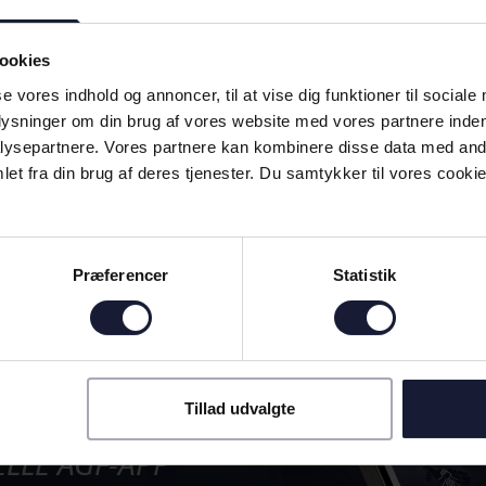
ookies
se vores indhold og annoncer, til at vise dig funktioner til sociale
plysninger om din brug af vores website med vores partnere inden
selvtillid: Serra ser frem mod
ysepartnere. Vores partnere kan kombinere disse data med andr
finale
et fra din brug af deres tjenester. Du samtykker til vores cookie
6
Præferencer
Statistik
D MED!
Tillad udvalgte
ELLE AGF-APP