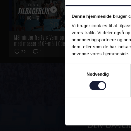
Denne hjemmeside bruger c
Vi bruger cookies til at tilpas
vores trafik. Vi deler også o
Målminder fra Fyn: Varm op til kvartfinalen
Til Fyn med 
annonceringspartnere og anal
med masser af GF-mål i Odense
første kvart
dem, eller som de har indsaml
22
1
26
anvende vores hjemmeside.
Samtykkevalg
Nødvendig
ALTI
DEN OFFICI