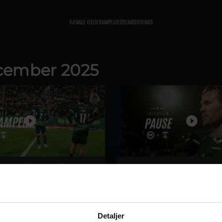
HJEM
ALLE VIDEOER
KAMPE
LIVESTREAMS
ORIGINALS
ecember 2025
n: Alle på stadion på søndag!
Patrick i pausen: Vi skal være s
8
17
2
Detaljer