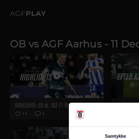
OB vs AGF Aarhus - 11 D
HIGHLIGHTS: OB vs. AGF (1-0)
Efter Kampe
11
1
30
Samtykke